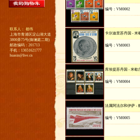
编号：VM0002
联系人： 都伟
卡尔迪里苏丹国 - 
上海市青浦区淀山湖大道
3800弄75号(御澜庭二期)
邮政编码：201713
编号：VM0003
手机：13651621777
huasin@live.cn
库埃提苏丹国 - 米歇
编号：VM0004
法属阿法尔和伊萨 - 
编号：VM0005