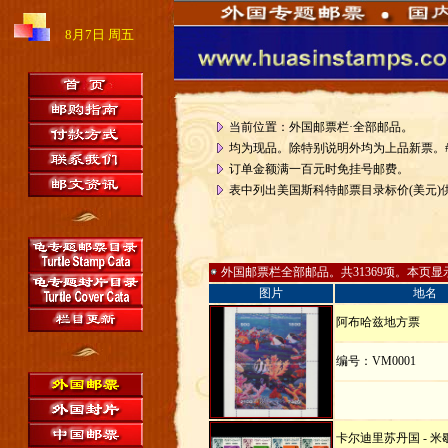
8月7日 周五
。
当前位置：外国邮票栏·全部邮品
均为现品。除特别说明外均为上品新票。
订单金额满一百元时免挂号邮费。
表中列出美国斯科特邮票目录标价(美元)
外国邮票栏全部邮品。共31369项。本页显示
图片
地名
阿布哈兹地方票
编号：VM0001
卡尔迪里苏丹国 - 