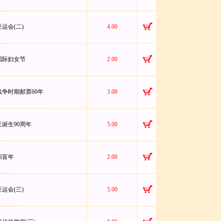
亚运会(二)
4.00
八国际妇女节
2.00
命战争时期邮票60年
3.00
闻天诞生90周年
5.00
际扫盲年
2.00
亚运会(三)
5.00