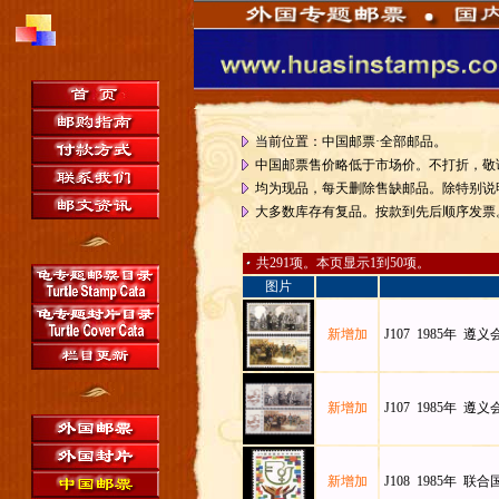
。
当前位置：中国邮票·全部邮品
中国邮票售价略低于市场价。不打折，敬
均为现品，每天删除售缺邮品。除特别说
大多数库存有复品。按款到先后顺序发票
共291项。本页显示1到50项。
图片
新增加
J107 1985年 遵
新增加
J107 1985年 遵
新增加
J108 1985年 联