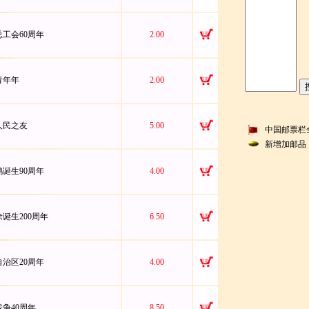
华总工会60周年
2.00
际青年年
2.00
国人民之友
5.00
中国邮票栏
新增加邮品
悲鸿诞生90周年
4.00
则徐诞生200周年
6.50
藏自治区20周年
4.00
日战争40周年
8.50