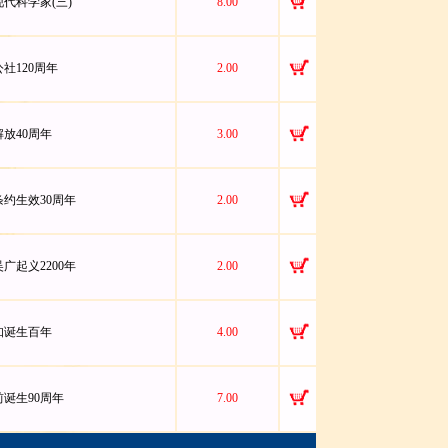
国现代科学家(三)
8.00
黎公社120周年
2.00
藏解放40周年
3.00
极条约生效30周年
2.00
胜吴广起义2200年
2.00
行知诞生百年
4.00
向前诞生90周年
7.00