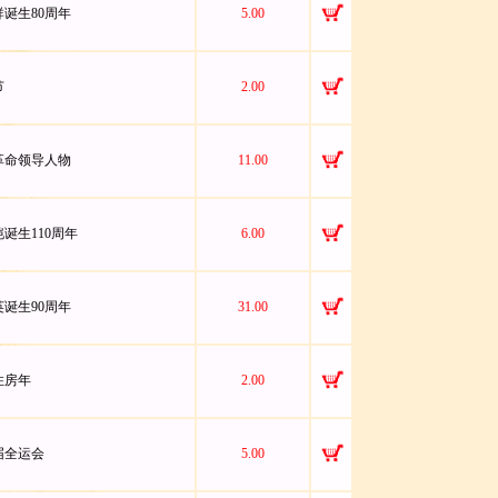
稼祥诞生80周年
5.00
节
2.00
辛亥革命领导人物
11.00
仲恺诞生110周年
6.00
剑英诞生90周年
31.00
际住房年
2.00
六届全运会
5.00