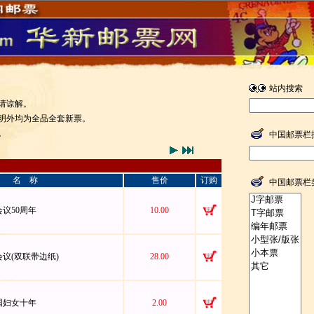
站内搜索
请谅解。
明外均为全品全套新票。
。
中国邮票栏
名 称
售价
订购
中国邮票栏
义会议50周年
10.00
义会议(双联带边纸)
28.00
合国妇女十年
2.00